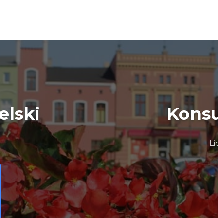
elski
Konsu
Li