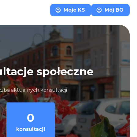
Moje KS
Mój BO
ltacje społeczne
czba aktualnych konsultacji
0
konsultacji